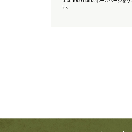
toco toco hairのホー
い。