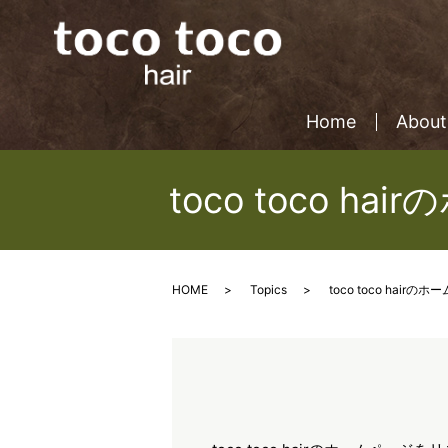
Home
About
toco toco
HOME
Topics
toco toco ha