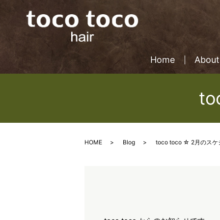
Home
About
t
HOME
Blog
toco toco ☆ 2月の